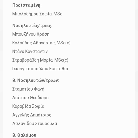
Προϊσταμένη:
Μπαλοδήμου Σοφία, MSc
Νοσηλευτές/τριες:
Μπουζήνου Χρύση
Καλούδης Αθανάσιος, MSc(c)
Ντάνο Κονσταντίν
Στραβοράβδη Μαρία, MSc(c)
Γεωργιτσοπούλου Ευσταθία
Β. Νοσηλευτών/τριων:
Σταματίου Φανή
Λιάτσου Θεοδώρα
Καραβίδα Σοφία
Αγγελής Δημήτριος
Ασλανίδου Σταυρούλα
Β. Θαλάμου: