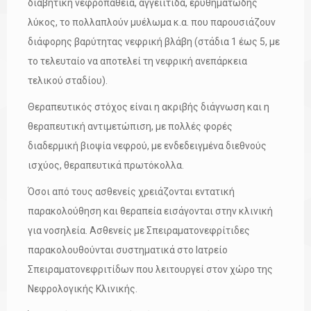
διαβητική νεφροπάθεια, αγγειίτιδα, ερυθηματώδης
λύκος, το πολλαπλούν μυέλωμα κ.α. που παρουσιάζουν
διάφορης βαρύτητας νεφρική βλάβη (στάδια 1 έως 5, με
το τελευταίο να αποτελεί τη νεφρική ανεπάρκεια
τελικού σταδίου).
Θεραπευτικός στόχος είναι η ακριβής διάγνωση και η
θεραπευτική αντιμετώπιση, με πολλές φορές
διαδερμική βιοψία νεφρού, με ενδεδειγμένα διεθνούς
ισχύος, θεραπευτικά πρωτόκολλα.
Όσοι από τους ασθενείς χρειάζονται εντατική
παρακολούθηση και θεραπεία εισάγονται στην κλινική
για νοσηλεία. Ασθενείς με Σπειραματονεφρίτιδες
παρακολουθούνται συστηματικά στο Ιατρείο
Σπειραματονεφριτίδων που λειτουργεί στον χώρο της
Νεφρολογικής Κλινικής.