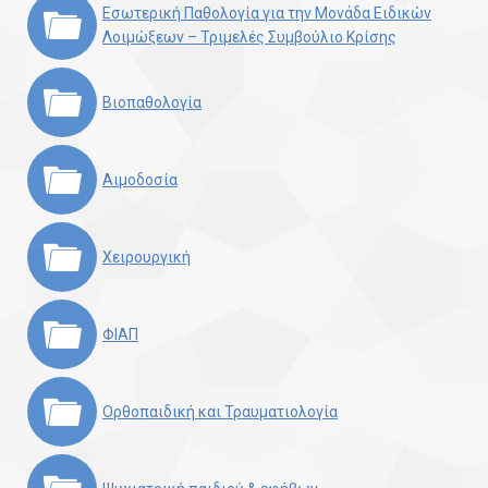
Εσωτερική Παθολογία για την Μονάδα Ειδικών
Λοιμώξεων – Τριμελές Συμβούλιο Κρίσης
Βιοπαθολογία
Αιμοδοσία
Χειρουργική
ΦΙΑΠ
Ορθοπαιδική και Τραυματιολογία