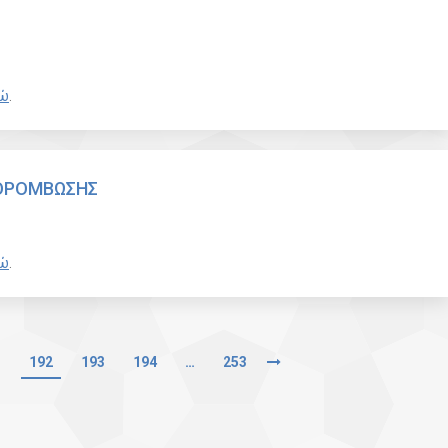
ώ
.
 ΘΡΟΜΒΩΣΗΣ
ώ
.
1
192
193
194
…
253