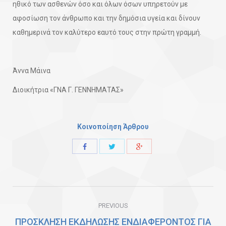
ηθικό των ασθενών όσο και όλων όσων υπηρετούν με
αφοσίωση τον άνθρωπο και την δημόσια υγεία και δίνουν
καθημερινά τον καλύτερο εαυτό τους στην πρώτη γραμμή.
Άννα Μάινα
Διοικήτρια «ΓΝΑ Γ. ΓΕΝΝΗΜΑΤΑΣ»
Κοινοποίηση Άρθρου
Share
Share
Share
with
with
with
Twitter
Facebook
Google+
Post
PREVIOUS
navigation
ΠΡΟΣΚΛΗΣΗ ΕΚΔΗΛΩΣΗΣ ΕΝΔΙΑΦΕΡΟΝΤΟΣ ΓΙΑ