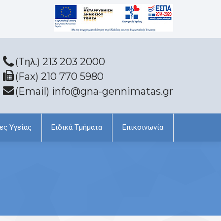
(Tηλ.) 213 203 2000
(Fax) 210 770 5980
(Email) info@gna-gennimatas.gr
ες Υγείας
Ειδικά Τμήματα
Επικοινωνία