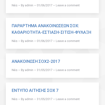
Νέα
By
admin
01/06/2017
Leave a comment
ΠΑΡΑΡΤΗΜΑ ΑΝΑΚΟΙΝΩΣΕΩΝ ΣΟΧ:
ΚΑΘΑΡΙΟΤΗΤΑ-ΕΣΤΙΑΣΗ-ΣΙΤΙΣΗ-ΦΥΛΑΞΗ
Νέα
By
admin
01/06/2017
Leave a comment
ΑΝΑΚΟΙΝΩΣΗ ΣΟΧ2-2017
Νέα
By
admin
31/05/2017
Leave a comment
ΕΝΤΥΠΟ ΑΙΤΗΣΗΣ ΣΟΧ 7
Νέα
By
admin
31/05/2017
Leave a comment