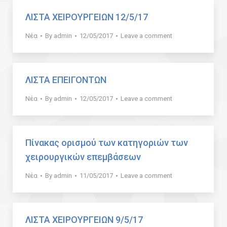
ΛΙΣΤΑ ΧΕΙΡΟΥΡΓΕΙΩΝ 12/5/17
Νέα
By
admin
12/05/2017
Leave a comment
ΛΙΣΤΑ ΕΠΕΙΓΟΝΤΩΝ
Νέα
By
admin
12/05/2017
Leave a comment
Πίνακας ορισμού των κατηγοριών των
χειρουργικών επεμβάσεων
Νέα
By
admin
11/05/2017
Leave a comment
ΛΙΣΤΑ ΧΕΙΡΟΥΡΓΕΙΩΝ 9/5/17