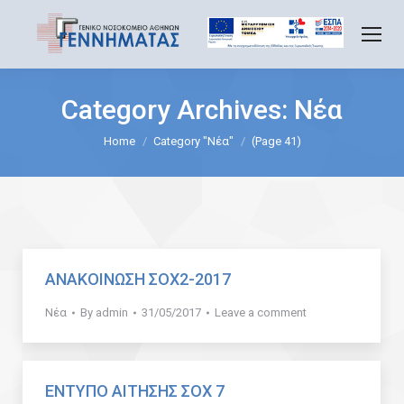
Category Archives:
Νέα
You are here:
Home
Category "Νέα"
(Page 41)
ΑΝΑΚΟΙΝΩΣΗ ΣΟΧ2-2017
Νέα
By
admin
31/05/2017
Leave a comment
ΕΝΤΥΠΟ ΑΙΤΗΣΗΣ ΣΟΧ 7