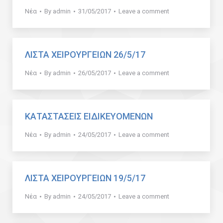
Νέα
By
admin
31/05/2017
Leave a comment
ΛΙΣΤΑ ΧΕΙΡΟΥΡΓΕΙΩΝ 26/5/17
Νέα
By
admin
26/05/2017
Leave a comment
ΚΑΤΑΣΤΑΣΕΙΣ ΕΙΔΙΚΕΥΟΜΕΝΩΝ
Νέα
By
admin
24/05/2017
Leave a comment
ΛΙΣΤΑ ΧΕΙΡΟΥΡΓΕΙΩΝ 19/5/17
Νέα
By
admin
24/05/2017
Leave a comment