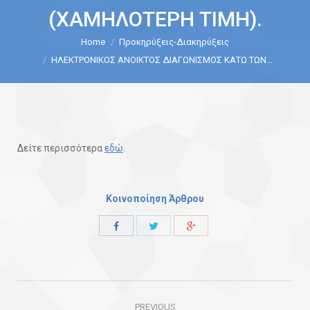
(ΧΑΜΗΛΟΤΕΡΗ ΤΙΜΗ).
Home
Προκηρύξεις-Διακηρύξεις
You are here:
ΗΛΕΚΤΡΟΝΙΚΟΣ ΑΝΟΙΚΤΟΣ ΔΙΑΓΩΝΙΣΜΟΣ ΚΑΤΩ ΤΩΝ…
Δείτε περισσότερα
εδώ
.
Κοινοποίηση Άρθρου
Share
Share
Share
with
with
with
Twitter
Facebook
Google+
Post
PREVIOUS