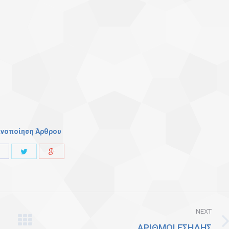
ινοποίηση Άρθρου
Share
Share
Share
with
with
with
Twitter
Facebook
Google+
NEXT
ΑΡΙΘΜΟΙ ΕΣΗΔΗΣ
Next