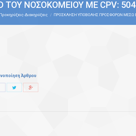
 ΤΟΥ ΝΟΣΟΚΟΜΕΙΟΥ ΜΕ CPV: 504
Προκηρύξεις-Διακηρύξεις
ΠΡΟΣΚΛΗΣΗ ΥΠΟΒΟΛΗΣ ΠΡΟΣΦΟΡΩΝ ΜΕΣΩ
ινοποίηση Άρθρου
Share
Share
Share
with
with
with
Twitter
Facebook
Google+