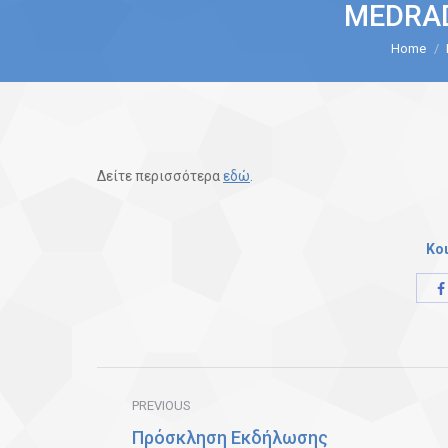
MEDRAD
You are here:
Home
Δείτε περισσότερα
εδώ
.
Κο
Post
PREVIOUS
navigation
Πρόσκληση Εκδήλωσης