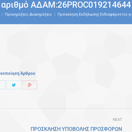
αριθμό ΑΔΑΜ:26PROC019214644
Προκηρύξεις-Διακηρύξεις
Πρόσκληση Εκδήλωσης Ενδιαφέροντος γι
ινοποίηση Άρθρου
Share
Share
Share
with
with
with
Twitter
Facebook
Google+
NEXT
ΠΡΟΣΚΛΗΣΗ ΥΠΟΒΟΛΗΣ ΠΡΟΣΦΟΡΩΝ