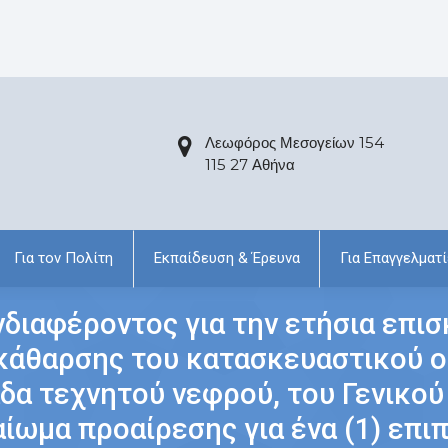
Λεωφόρος Μεσογείων 154
115 27 Αθήνα
Για τον Πολίτη
Εκπαίδευση & Έρευνα
Για Επαγγελματί
ιαφέροντος για την ετήσια επισ
κάθαρσης του κατασκευαστικού ο
άδα τεχνητού νεφρού, του Γενικο
αίωμα προαίρεσης για ένα (1) επι