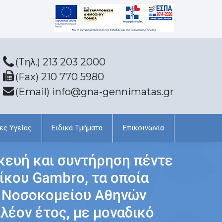
(Tηλ.) 213 203 2000
(Fax) 210 770 5980
(Email) info@gna-gennimatas.gr
ες Υγείας
Ειδικά Τμήματα
Επικοινωνία
κευή και συντήρηση πέντε
ίκου Gambro, τα οποία
ύ Νοσοκομείου Αθηνών
πλέον έτος, με μοναδικό