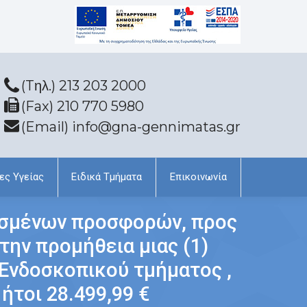
(Tηλ.) 213 203 2000
(Fax) 210 770 5980
(Email) info@gna-gennimatas.gr
ες Υγείας
Ειδικά Τμήματα
Επικοινωνία
ισμένων προσφορών, προς
την προμήθεια μιας (1)
Ενδοσκοπικού τμήματος ,
ήτοι 28.499,99 €