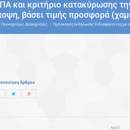
ΠΑ και κριτήριο κατακύρωσης τη
ποψη, βάσει τιμής προσφορά (χαμ
Προκηρύξεις-Διακηρύξεις
Πρόσκληση Εκδήλωσης Ενδιαφέροντος με 
ινοποίηση Άρθρου
Share
Share
Share
with
with
with
Twitter
Facebook
Google+
NEXT