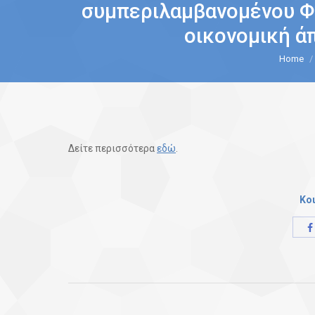
συμπεριλαμβανομένου Φ
οικονομική ά
You are here:
Home
Δείτε περισσότερα
εδώ
.
Κο
Post