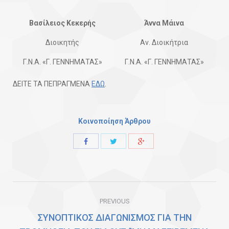
Βασίλειος Κεκερής
Άννα Μάινα
Διοικητής
Αν. Διοικήτρια
Γ.Ν.Α. «Γ. ΓΕΝΝΗΜΑΤΑΣ»
Γ.Ν.Α. «Γ. ΓΕΝΝΗΜΑΤΑΣ»
ΔΕΙΤΕ ΤΑ ΠΕΠΡΑΓΜΕΝΑ
ΕΔΩ
.
Κοινοποίηση Άρθρου
Share
Share
Share
with
with
with
Twitter
Facebook
Google+
Post
PREVIOUS
navigation
ΣΥΝΟΠΤΙΚΟΣ ΔΙΑΓΩΝΙΣΜΟΣ ΓΙΑ ΤΗΝ