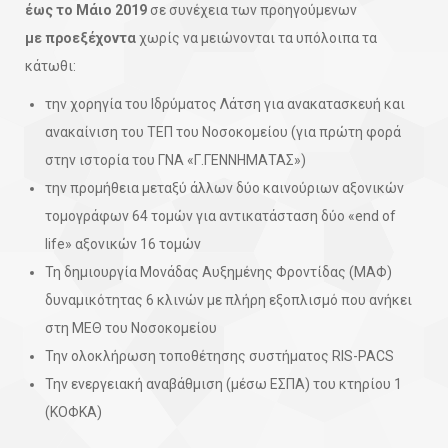
έως το Μάιο 2019
σε συνέχεια των προηγούμενων
με προεξέχοντα
χωρίς να μειώνονται τα υπόλοιπα τα
κάτωθι:
την χορηγία του Ιδρύματος Λάτση για ανακατασκευή και
ανακαίνιση του ΤΕΠ του Νοσοκομείου (για πρώτη φορά
στην ιστορία του ΓΝΑ «Γ.ΓΕΝΝΗΜΑΤΑΣ»)
την προμήθεια μεταξύ άλλων δύο καινούριων αξονικών
τομογράφων 64 τομών για αντικατάσταση δύο «end of
life» αξονικών 16 τομών
Τη δημιουργία Μονάδας Αυξημένης Φροντίδας (ΜΑΦ)
δυναμικότητας 6 κλινών με πλήρη εξοπλισμό που ανήκει
στη ΜΕΘ του Νοσοκομείου
Την ολοκλήρωση τοποθέτησης συστήματος RIS-PACS
Την ενεργειακή αναβάθμιση (μέσω ΕΣΠΑ) του κτηρίου 1
(ΚΟΦΚΑ)