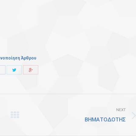
ινοποίηση Άρθρου
Share
Share
Share
with
with
with
Twitter
Facebook
Google+
NEXT
ΒΗΜΑΤΟΔΟΤΗΣ
Next
post: