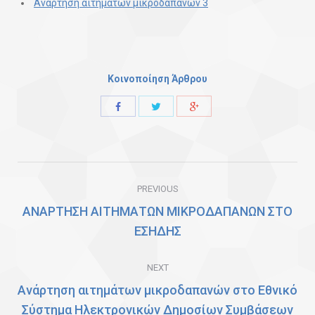
Ανάρτηση αιτημάτων μικροδαπανών 3
Κοινοποίηση Άρθρου
Share
Share
Share
with
with
with
Twitter
Facebook
Google+
Post
PREVIOUS
navigation
ΑΝΑΡΤΗΣΗ ΑΙΤΗΜΑΤΩΝ ΜΙΚΡΟΔΑΠΑΝΩΝ ΣΤΟ
Previous
ΕΣΗΔΗΣ
post:
NEXT
Ανάρτηση αιτημάτων μικροδαπανών στο Εθνικό
Σύστημα Ηλεκτρονικών Δημοσίων Συμβάσεων
Next