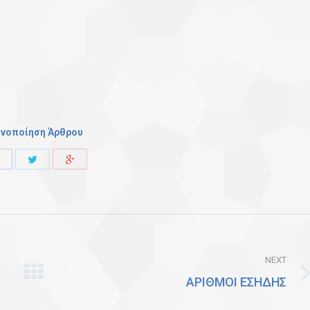
ινοποίηση Άρθρου
Share
Share
Share
with
with
with
Twitter
Facebook
Google+
NEXT
ΑΡΙΘΜΟΙ ΕΣΗΔΗΣ
Next
post: