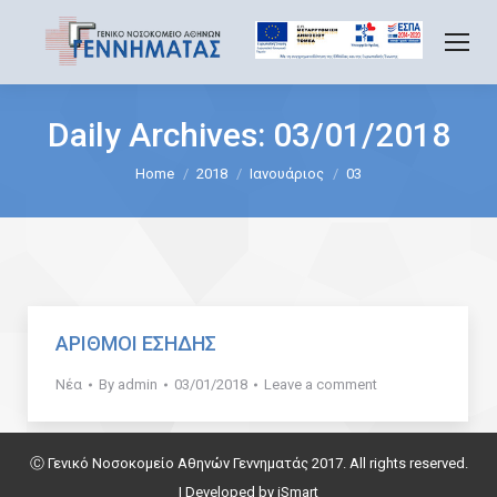
Daily Archives:
03/01/2018
You are here:
Home
2018
Ιανουάριος
03
ΑΡΙΘΜΟΙ ΕΣΗΔΗΣ
Νέα
By
admin
03/01/2018
Leave a comment
Ⓒ Γενικό Νοσοκομείο Αθηνών Γεννηματάς 2017. All rights reserved.
| Developed by
iSmart