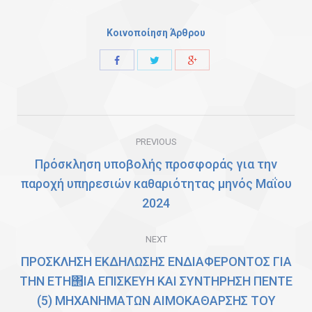
Κοινοποίηση Άρθρου
Share
Share
Share
with
with
with
Twitter
Facebook
Google+
Post
PREVIOUS
navigation
Πρόσκληση υποβολής προσφοράς για την
παροχή υπηρεσιών καθαριότητας μηνός Μαΐου
Previous
2024
post:
NEXT
ΠΡΟΣΚΛΗΣΗ ΕΚΔΗΛΩΣΗΣ ΕΝΔΙΑΦΕΡΟΝΤΟΣ ΓΙΑ
ΤΗΝ ΕΤΗ΢ΙΑ ΕΠΙΣΚΕΥΗ ΚΑΙ ΣΥΝΤΗΡΗΣΗ ΠΕΝΤΕ
(5) ΜΗΧΑΝΗΜΑΤΩΝ ΑΙΜΟΚΑΘΑΡΣΗΣ ΤΟΥ