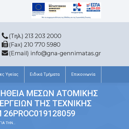
(Tηλ.) 213 203 2000
(Fax) 210 770 5980
(Email) info@gna-gennimatas.gr
ες Υγείας
Ειδικά Τμήματα
Επικοινωνία
ΗΘΕΙΑ ΜΕΣΩΝ ΑΤΟΜΙΚΗΣ
ΝΕΡΓΕΙΩΝ ΤΗΣ ΤΕΧΝΙΚΗΣ
Μ 26PROC019128059
ΓΙΑ ΤΗΝ…