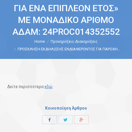
ΓΙΑ ΕΝΑ ΕΠΙΠΛΕΟΝ ΕΤΟΣ»
ΜΕ ΜΟΝΑΔΙΚΟ ΑΡΙΘΜΟ
ΑΔΑΜ: 24PROC014352552
Home
Προκηρύξεις-Διακηρύξεις
You are here:
ΠΡΟΣΚΛΗΣΗ ΕΚΔΗΛΩΣΗΣ ΕΝΔΙΑΦΕΡΟΝΤΟΣ ΓΙΑ ΠΑΡΟΧΗ…
Δείτε περισσότερα
εδώ
.
Κοινοποίηση Άρθρου
Share
Share
Share
with
with
with