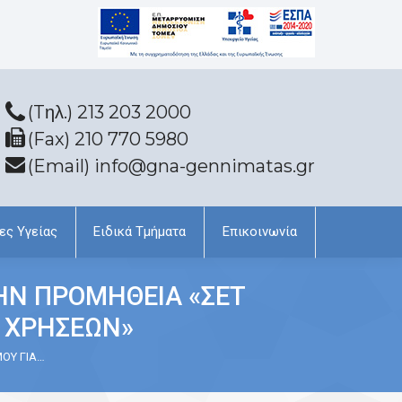
(Tηλ.) 213 203 2000
(Fax) 210 770 5980
(Email) info@gna-gennimatas.gr
ες Υγείας
Ειδικά Τμήματα
Επικοινωνία
ΗΝ ΠΡΟΜΗΘΕΙΑ «ΣΕΤ
 ΧΡΗΣΕΩΝ»
ΟΥ ΓΙΑ…