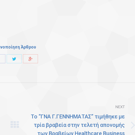
ινοποίηση Άρθρου
Share
Share
Share
with
with
with
Twitter
Facebook
Google+
NEXT
Το “ΓΝΑ Γ.ΓΕΝΝΗΜΑΤΑΣ” τιμήθηκε με
τρία βραβεία στην τελετή απονομής
Next
των Βραβείων Healthcare Business