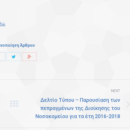
δώ
.
ινοποίηση Άρθρου
Share
Share
Share
with
with
with
Twitter
Facebook
Google+
NEXT
Δελτίο Τύπου – Παρουσίαση των
πεπραγμένων της Διοίκησης του
Next
Νοσοκομείου για τα έτη 2016-2018
post: