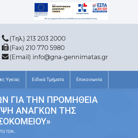
(Tηλ.) 213 203 2000
(Fax) 210 770 5980
(Email) info@gna-gennimatas.gr
ες Υγείας
Ειδικά Τμήματα
Επικοινωνία
ΩΝ ΓΙΑ ΤΗΝ ΠΡΟΜΗΘΕΙΑ
ΛΥΨΗ ΑΝΑΓΚΩΝ ΤΗΣ
ΣΟΚΟΜΕΙΟΥ»
ΑΤΩ ΤΩΝ…