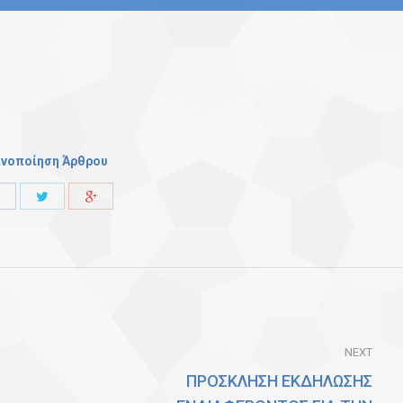
ινοποίηση Άρθρου
Share
Share
Share
with
with
with
Twitter
Facebook
Google+
NEXT
ΠΡΟΣΚΛΗΣΗ ΕΚΔΗΛΩΣΗΣ