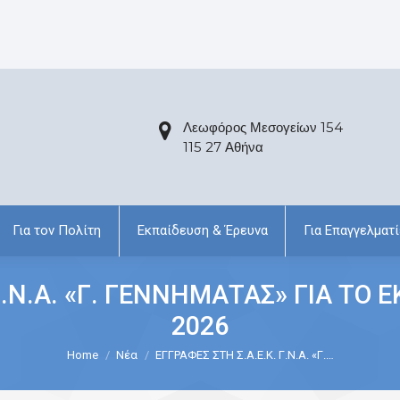
Λεωφόρος Μεσογείων 154
115 27 Αθήνα
Για τον Πολίτη
Εκπαίδευση & Έρευνα
Για Επαγγελματί
Γ.Ν.Α. «Γ. ΓΕΝΝΗΜΑΤΑΣ» ΓΙΑ ΤΟ 
2026
Home
Νέα
ΕΓΓΡΑΦΕΣ ΣΤΗ Σ.Α.Ε.Κ. Γ.Ν.Α. «Γ.…