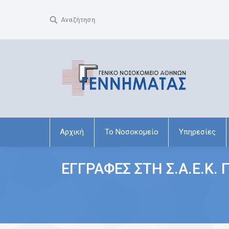
Search:
Αναζήτηση
Αρχική
Το Νοσοκομείο
Υπηρεσίες
ΕΓΓΡΑΦΕΣ ΣΤΗ Σ.Α.Ε.Κ. 
You are here: