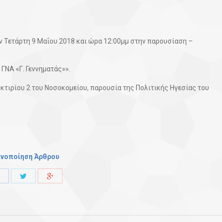
ην Τετάρτη 9 Μαΐου 2018 και ώρα 12:00μμ στην παρουσίαση –
ΝΑ «Γ. Γεννηματάς»».
κτιρίου 2 του Νοσοκομείου, παρουσία της Πολιτικής Ηγεσίας του
ινοποίηση Άρθρου
Share
Share
Share
with
with
with
Twitter
Facebook
Google+