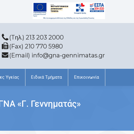
(Tηλ.) 213 203 2000
(Fax) 210 770 5980
(Email) info@gna-gennimatas.gr
ες Υγείας
Ειδικά Τμήματα
Επικοινωνία
ΓΝΑ «Γ. Γεννηματάς»