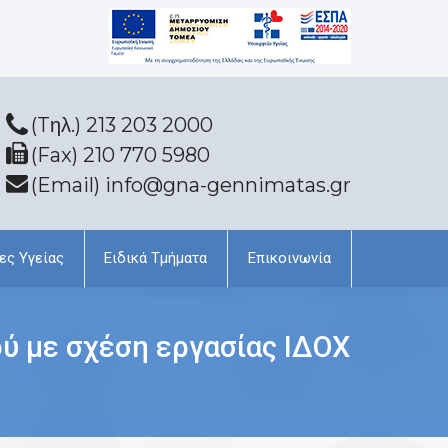
(Tηλ.) 213 203 2000
(Fax) 210 770 5980
(Email) info@gna-gennimatas.gr
ες Υγείας
Ειδικά Τμήματα
Επικοινωνία
ύ με σχέση εργασίας ΙΔΟΧ