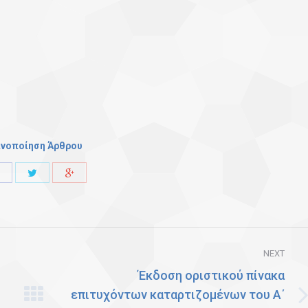
ινοποίηση Άρθρου
Share
Share
Share
with
with
with
Twitter
Facebook
Google+
NEXT
Έκδοση οριστικού πίνακα
επιτυχόντων καταρτιζομένων του Α΄
Next