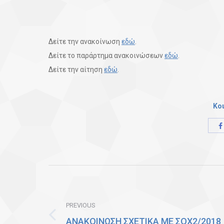
Δείτε την ανακοίνωση
εδώ
.
Δείτε το παράρτημα ανακοινώσεων
εδώ
.
Δείτε την αίτηση
εδώ
.
Κο
Post
navigation
PREVIOUS
ΑΝΑΚΟΙΝΩΣΗ ΣΧΕΤΙΚΑ ΜΕ ΣΟΧ2/2018
Previous