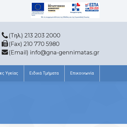
(Tηλ.) 213 203 2000
(Fax) 210 770 5980
(Email) info@gna-gennimatas.gr
ες Υγείας
Ειδικά Τμήματα
Επικοινωνία