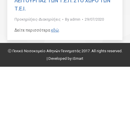
ΛΕΙΤΟΥΡΓΙΑΣ ΤΩΝ Τ.Ε.Π. ΣΤΟ ΧΩΡΟ ΤΩΝ
Τ.Ε.Ι.
Προκηρύξεις-Διακηρύξεις
By
admin
29/07/2020
Δείτε περισσότερα
εδώ
.
Ⓒ Γενικό Νοσοκομείο Αθηνών Γεννηματάς 2017. All rights reserved.
| Developed by
iSmart